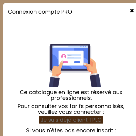
×
Connexion compte PRO

Emballage
Relevance

Showing 1-30 of 39 item(s)
Ce catalogue en ligne est réservé aux
professionnels.
Pour consulter vos tarifs personnalisés,
veuillez vous connecter :
Je suis déjà client TPLC
Si vous n'êtes pas encore inscrit :