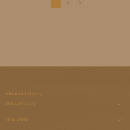

1
2
Fabricant Guéry
Our company

Liens utiles
