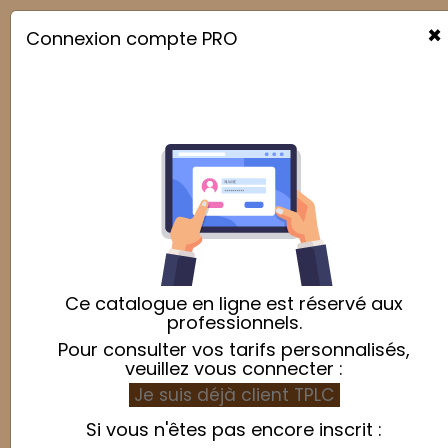
×
Connexion compte PRO

Grille
Relevance

Showing 1-3 of 3 item(s)
Ce catalogue en ligne est réservé aux
professionnels.
Pour consulter vos tarifs personnalisés,
veuillez vous connecter :
Je suis déjà client TPLC
Si vous n'êtes pas encore inscrit :