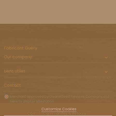
Fabricant Guéry
Our company

Liens utiles

Contact
Merchant approved by Guaranteed Reviews Company,
clic
here to display attestation
.
Customize Cookies
CGV
Commandes & Retours