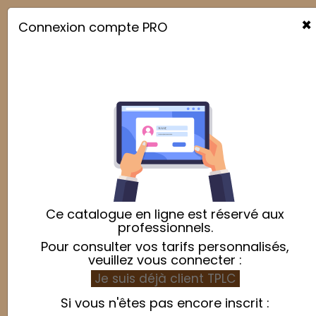
×
Connexion compte PRO

Cendrier
Relevance

Showing 1-4 of 4 item(s)
Ce catalogue en ligne est réservé aux
professionnels.
Pour consulter vos tarifs personnalisés,
veuillez vous connecter :
Je suis déjà client TPLC
Si vous n'êtes pas encore inscrit :