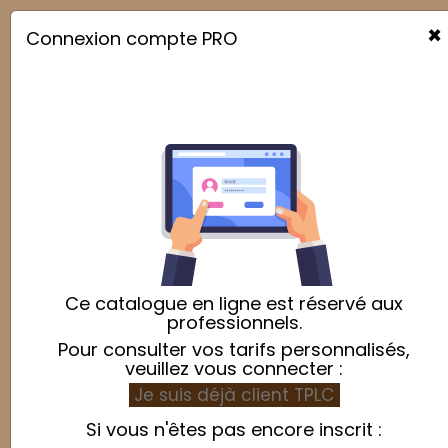
×
Connexion compte PRO

Livraison & retours
Expéditions
Les colis sont généralement expédiés en mode de livraison
standard sous 48h à 72h après accusé de réception de la
commande, ou selon la date indiquée.
Ce catalogue en ligne est réservé aux
professionnels.
Ils sont expédiés via nos partenaires transporteurs. Le prix
Pour consulter vos tarifs personnalisés,
de la livraison dépend :
veuillez vous connecter :
•
du transporteur utilisé
Je suis déjà client TPLC
•
du mode standard ou express
Si vous n'êtes pas encore inscrit :