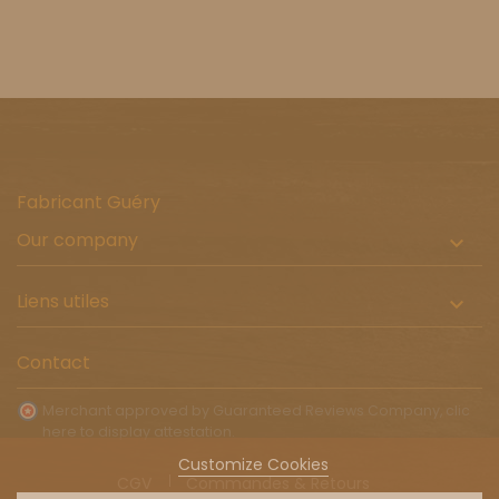
Fabricant Guéry
Our company

Liens utiles

Contact
Merchant approved by Guaranteed Reviews Company,
clic
here to display attestation
.
Customize Cookies
CGV
Commandes & Retours