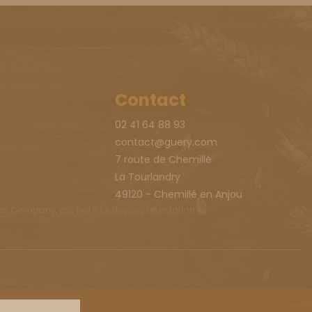
Contact
02 41 64 88 93
contact@guery.com
7 route de Chemillé
La Tourlandry
49120 - Chemillé en Anjou
ews Company,
clic here to display attestation
.