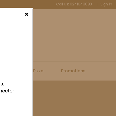
Call us:
0241648893
Sign in
×
Spécial Pizza
Promotions
s.
necter :