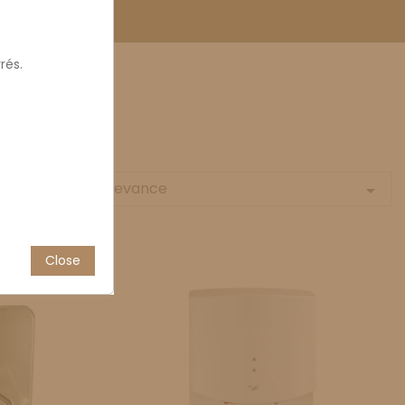
rés.
Relevance
Sort by:

Close