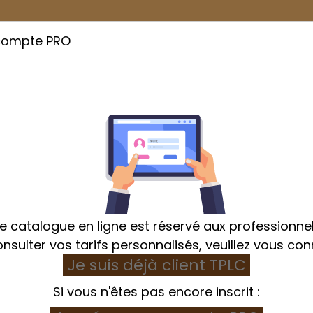
compte PRO
Cuisson
Emballage
Hygiène et Textile
e catalogue en ligne est réservé aux professionnel
nsulter vos tarifs personnalisés, veuillez vous con
Je suis déjà client TPLC
Home
Hygiène et Textile
Lave-mains
Si vous n'êtes pas encore inscrit :