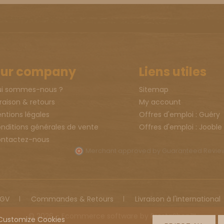
ur company
Liens utiles
i sommes-nous ?
Sitemap
vraison & retours
My account
ntions légales
Offres d'emploi : Guéry
nditions générales de vente
Offres d'emploi : Jooble
ntactez-nous
Merchant approved by Guaranteed Revi
GV
Commandes & Retours
Livraison à l'international
© 2026 - Ecommerce software by PrestaShop™
Customize Cookies