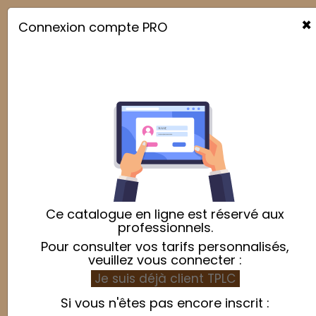
×
Connexion compte PRO

Sitemap
Our Offers
New products
Best sellers
Price drop
Brands
Ce catalogue en ligne est réservé aux
Guéry
professionnels.
Suppliers
Pour consulter vos tarifs personnalisés,
Guéry
veuillez vous connecter :
Je suis déjà client TPLC
Categories
Si vous n'êtes pas encore inscrit :
Home