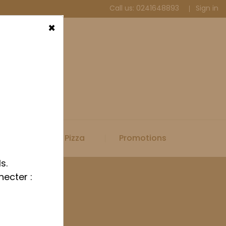
Call us:
0241648893
Sign in
×
Spécial Pizza
Promotions
s.
necter :