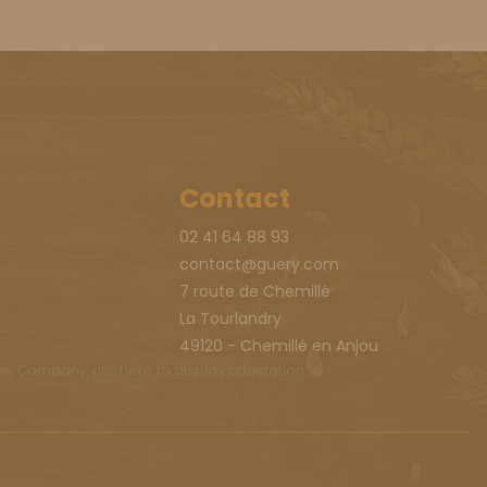
Contact
02 41 64 88 93
contact@guery.com
7 route de Chemillé
La Tourlandry
49120 - Chemillé en Anjou
ews Company,
clic here to display attestation
.