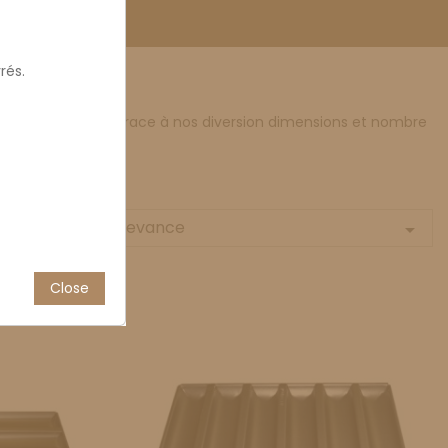
rés.
four professionnel grace à nos diversion dimensions et nombre
Relevance
Sort by:

Close