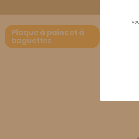
Vou
Plaque à
Plaque à pains et à
Plaque à pain
baguettes
d'empreintes.
The