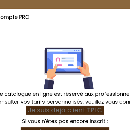
compte PRO
Cuisson
Emballage
Hygiène et Textile
e catalogue en ligne est réservé aux professionnel
nsulter vos tarifs personnalisés, veuillez vous con
Je suis déjà client TPLC
Home
Cuisson
Plaque à pains et à baguettes
Si vous n'êtes pas encore inscrit :