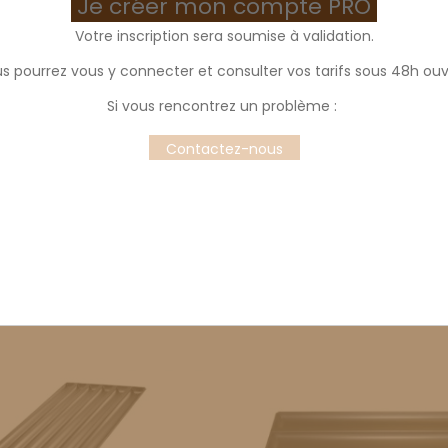
Je créer mon compte PRO
Votre inscription sera soumise à validation.
s pourrez vous y connecter et consulter vos tarifs sous 48h ouv
 pains et à baguettes
Si vous rencontrez un problème :
s et plaque à baguette pour la cuisson en four traditionnel ou 
Contactez-nous
re are 3 products.