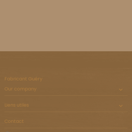
Fabricant Guéry
Our company

Liens utiles

Contact