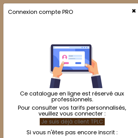
×
Connexion compte PRO

Bac à ingrédients
Relevance

Showing 1-7 of 7 item(s)
Ce catalogue en ligne est réservé aux
professionnels.
Pour consulter vos tarifs personnalisés,
veuillez vous connecter :
Je suis déjà client TPLC
Si vous n'êtes pas encore inscrit :