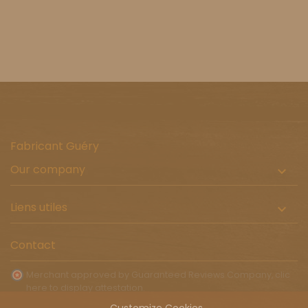
Fabricant Guéry
Our company

Liens utiles

Contact
Merchant approved by Guaranteed Reviews Company,
clic
here to display attestation
.