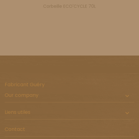
Corbeille ECO'CYCLE 70L
Fabricant Guéry
Our company

Liens utiles

Contact