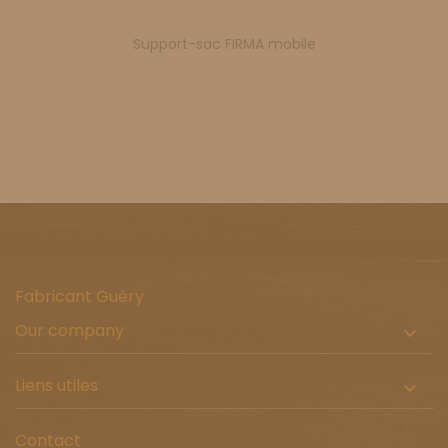
Support-sac FIRMA mobile
Fabricant Guéry
Our company

Liens utiles

Contact