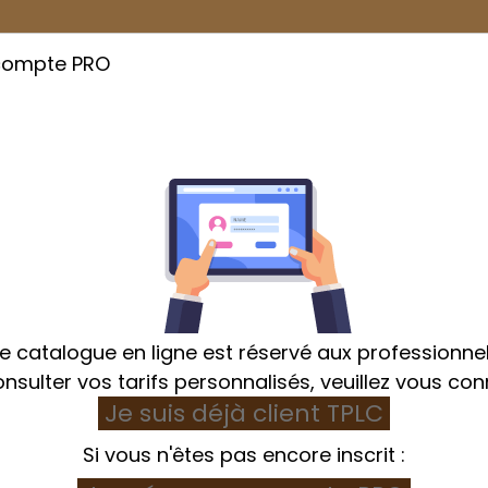
compte PRO
Cuisson
Emballage
Hygiène et Textile
e catalogue en ligne est réservé aux professionnel
nsulter vos tarifs personnalisés, veuillez vous con
Je suis déjà client TPLC
age
Bac à ingrédients
Couvercle pour bac à ingréd
Si vous n'êtes pas encore inscrit :