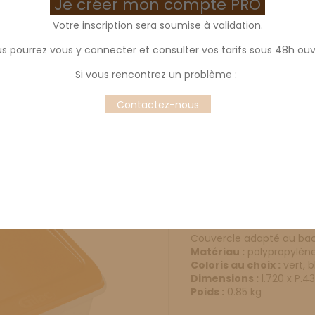
Je créer mon compte PRO
Votre inscription sera soumise à validation.
s pourrez vous y connecter et consulter vos tarifs sous 48h ouv
Couvercle pour bac
Si vous rencontrez un problème :
Color
Contactez-nous
Blue
Yellow
Orange
Red
G
Off
White
Description
Prod
Couvercle adapté au bac
Matériau :
polypropylèn
Coloris au choix :
vert, b
Dimensions :
l.720 x P.4
Poids :
0.85 kg