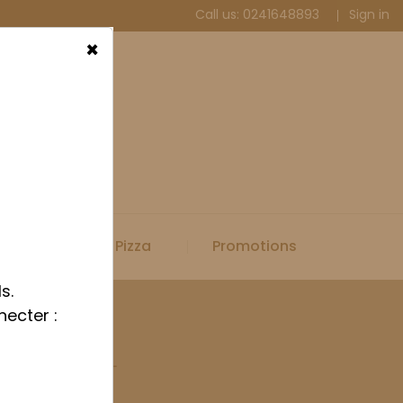
Call us:
0241648893
Sign in
×
Spécial Pizza
Promotions
s.
necter :
ients 40L ou 80L