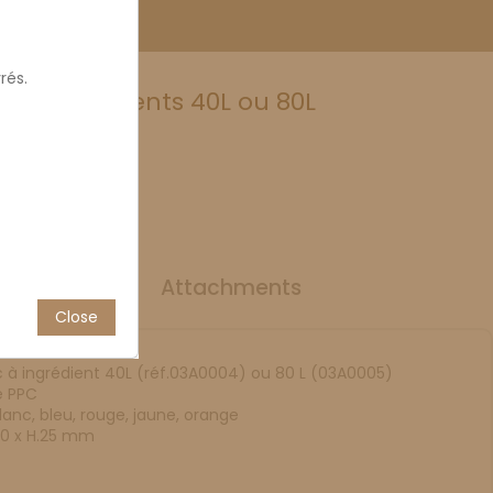
rés.
 à ingrédients 40L ou 80L
reen
uct Details
Attachments
Close
 à ingrédient 40L (réf.03A0004) ou 80 L (03A0005)
e PPC
lanc, bleu, rouge, jaune, orange
30 x H.25 mm