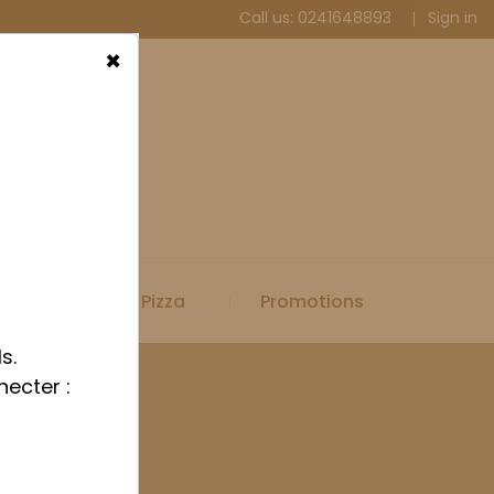
Call us:
0241648893
Sign in
×
Spécial Pizza
Promotions
s.
necter :
olypropylène