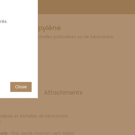
rés.
6,5L polypropylène
cle, adapté aux échelles pâtissières ou de laboratoire
Close
uct Details
Attachments
sières et échelles de laboratoire.
e
oix :
Gris, jaune, marron, vert, blanc