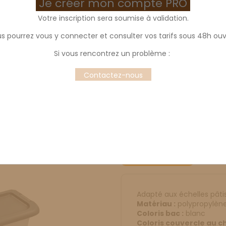
Je créer mon compte PRO
Votre inscription sera soumise à validation.
s pourrez vous y connecter et consulter vos tarifs sous 48h ouv
Bac à ingrédients 
Si vous rencontrez un problème :
Bac à ingrédients avec couver
600x400mm. Capacité : 6,5L
Contactez-nous
Color
White
Brown
Grey
Description
Prod
Adapté aux échelles pâtis
Matériau :
polypropylèn
Coloris bac :
blanc
Coloris couvercle au ch