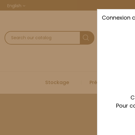
English
Connexion 
Stockage
Préparation
C
Pour co
Home
St