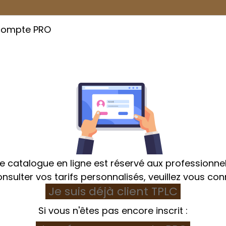
compte PRO
Cuisson
Emballage
Hygiène et Textile
e catalogue en ligne est réservé aux professionnel
nsulter vos tarifs personnalisés, veuillez vous con
Je suis déjà client TPLC
ockage
Bac à ingrédients
Bac à ingrédients 6,5L p
Si vous n'êtes pas encore inscrit :