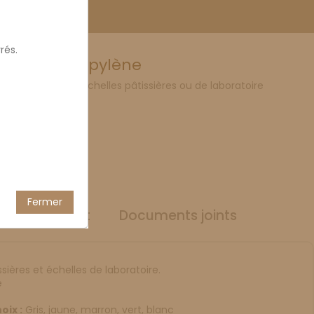
rés.
6,5L polypropylène
cle, adapté aux échelles pâtissières ou de laboratoire
Fermer
ils du produit
Documents joints
sières et échelles de laboratoire.
e
oix :
Gris, jaune, marron, vert, blanc