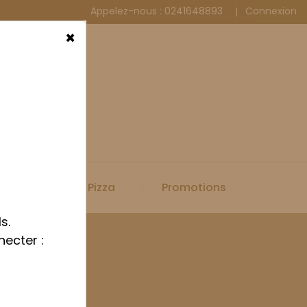
Appelez-nous :
0241648893
Connexion
×
Spécial Pizza
Promotions
s.
necter :
polypropylène