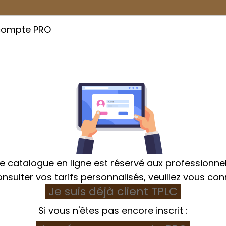
compte PRO
Cuisson
Emballage
Hygiène et Textile
e catalogue en ligne est réservé aux professionnel
nsulter vos tarifs personnalisés, veuillez vous con
Je suis déjà client TPLC
tockage
Bac à ingrédients
Bac à ingrédients 6,5L 
Si vous n'êtes pas encore inscrit :