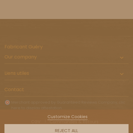
Fabricant Guéry
Our company

Liens utiles

Contact
Merchant approved by Guaranteed Reviews Company,
clic
here to display attestation
.
Customize Cookies
CGV
Commandes & Retours
Livraison à l'international
REJECT ALL