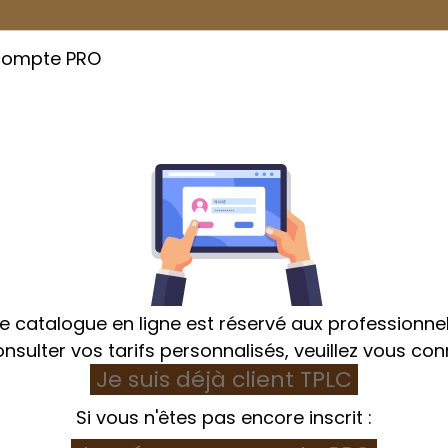
compte PRO
Cuisson
Emballage
Hygiène et Textile
e catalogue en ligne est réservé aux professionnel
nsulter vos tarifs personnalisés, veuillez vous con
Je suis déjà client TPLC
ation
Ustensile de préparation
Spatule souple 3
Si vous n'êtes pas encore inscrit :