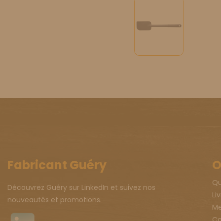
Fabricant Guéry
O
Qu
Découvrez Guéry sur LinkedIn et suivez nos
Li
nouveautés et promotions.
Me
Co