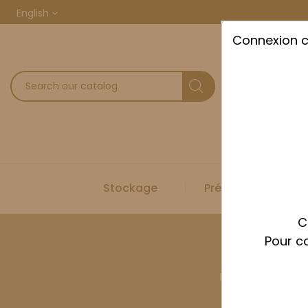
English
Connexion 
Stockage
Préparation
C
Pour co
Home
Prépar