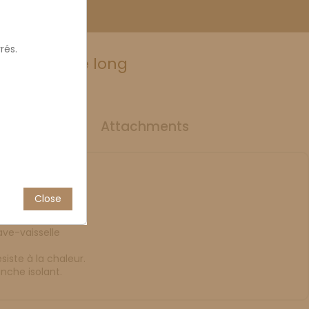
rés.
6cm manche long
uct Details
Attachments
Close
260°C max
ve-vaisselle
siste à la chaleur.
nche isolant.