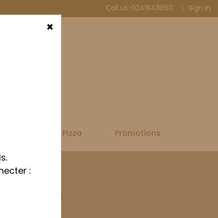
Call us:
0241648893
Sign in
×
Spécial Pizza
Promotions
s.
necter :
6cm manche long