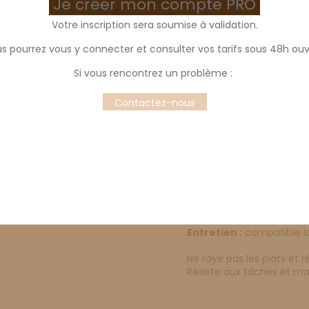
Je créer mon compte PRO
Votre inscription sera soumise à validation.
s pourrez vous y connecter et consulter vos tarifs sous 48h ouv
Spatule souple 3
Si vous rencontrez un problème :
Contactez-nous
Description
Prod
Matériau :
silicone
Dimension :
360 mm
Résistance thermique :
Entretien :
compatible la
Ne raye pas les plats et ré
Résiste aux tâches et ma