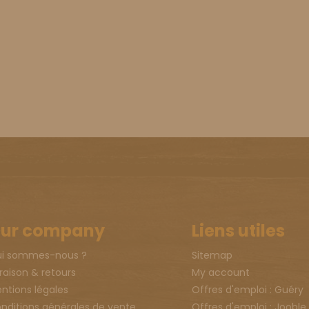
ur company
Liens utiles
i sommes-nous ?
Sitemap
vraison & retours
My account
ntions légales
Offres d'emploi : Guéry
nditions générales de vente
Offres d'emploi : Jooble