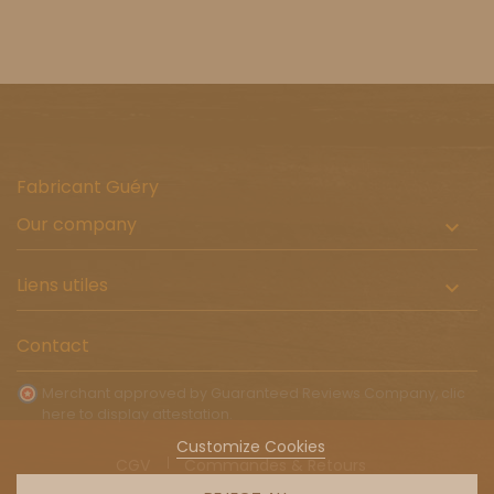
Fabricant Guéry
Our company

Liens utiles

Contact
Merchant approved by Guaranteed Reviews Company,
clic
here to display attestation
.
Customize Cookies
CGV
Commandes & Retours
Livraison à l'international