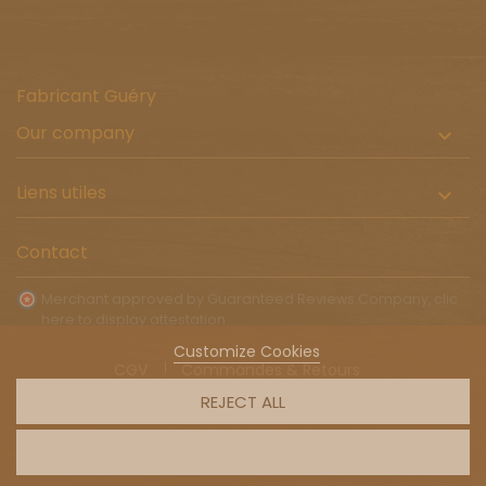
Fabricant Guéry
Our company

Liens utiles

Contact
Merchant approved by Guaranteed Reviews Company,
clic
here to display attestation
.
Customize Cookies
CGV
Commandes & Retours
Livraison à l'international
REJECT ALL
© 2026 - Ecommerce software by PrestaShop™