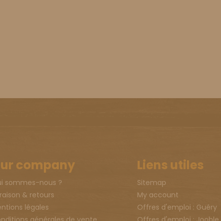
ur company
Liens utiles
i sommes-nous ?
Sitemap
vraison & retours
My account
ntions légales
Offres d'emploi : Guéry
nditions générales de vente
Offres d'emploi : Jooble