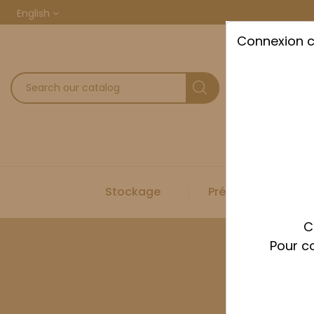
English
Connexion 
Stockage
Préparation
C
Pour co
H