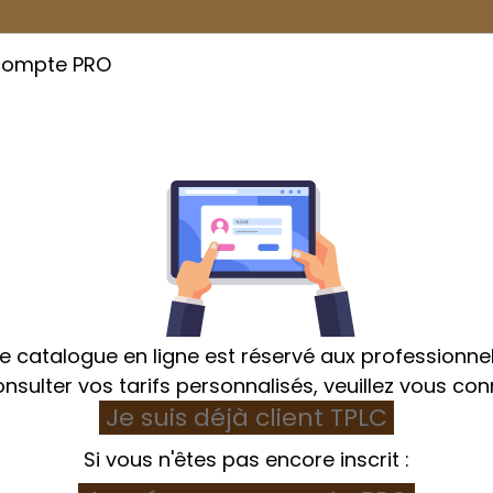
compte PRO
Cuisson
Emballage
Hygiène et Textile
e catalogue en ligne est réservé aux professionnel
nsulter vos tarifs personnalisés, veuillez vous con
Je suis déjà client TPLC
ome
Stockage
Plaque et plateau
Plaque alu sat
Si vous n'êtes pas encore inscrit :