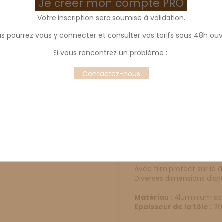
Je créer mon compte PRO
Votre inscription sera soumise à validation.
s pourrez vous y connecter et consulter vos tarifs sous 48h ouv
Plaque alu satiné
Si vous rencontrez un problème :
Dimension
Contactez-nous
400x300 mm
600x40
Description
Prod
Avec film protect sur le 
Diverses dimensions dispo
Matériau :
Aluminium sa
Epaisseur de la tôle :
20