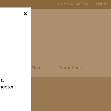
Call us:
0241648893
Sign in
×
Spécial Pizza
Promotions
s.
necter :
iné