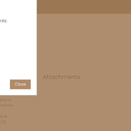
rés.
0 mm
uct Details
Attachments
Close
dessus.
nibles.
tiné
/10