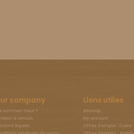
ur company
Liens utiles
i sommes-nous ?
Sitemap
vraison & retours
My account
ntions légales
Offres d'emploi : Guéry
nditions générales de vente
Offres d'emploi : Jooble