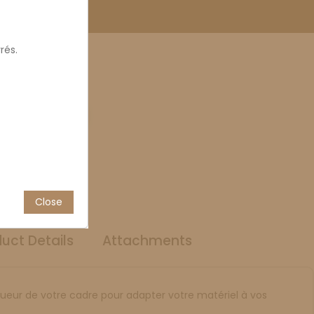
rés.
e inox
mm
570mm
Close
uct Details
Attachments
gueur de votre cadre pour adapter votre matériel à vos