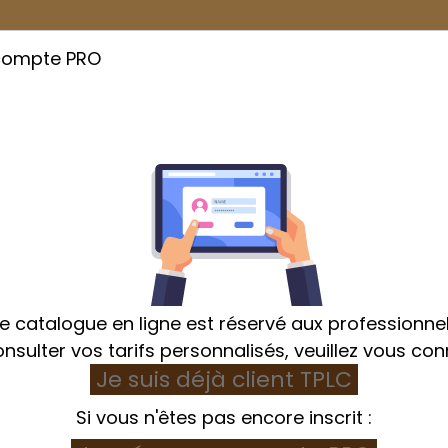
compte PRO
Cuisson
Emballage
Hygiène et Textile
e catalogue en ligne est réservé aux professionnel
nsulter vos tarifs personnalisés, veuillez vous con
Je suis déjà client TPLC
éparation
Cadre cercle et découpoir
Réducteur de
Si vous n'êtes pas encore inscrit :