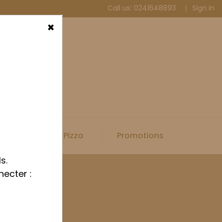
Call us:
0241648893
Sign in
×
Spécial Pizza
Promotions
s.
necter :
 cadre inox