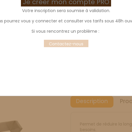
Je créer mon compte PRO
Votre inscription sera soumise à validation.
s pourrez vous y connecter et consulter vos tarifs sous 48h ouv
Réducteur de cadr
Si vous rencontrez un problème :
Dimension
Contactez-nous
90mm
110mm
370
Height
35mm
45mm
Description
Prod
Permet de réduire la lon
besoins.