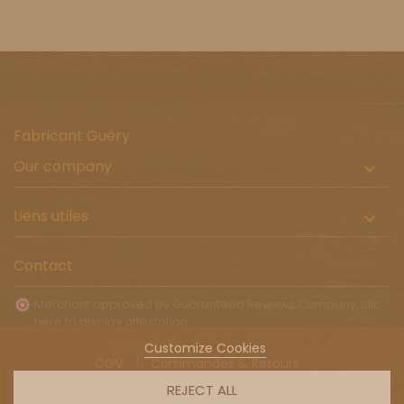
Fabricant Guéry
Our company

Liens utiles

Contact
Merchant approved by Guaranteed Reviews Company,
clic
here to display attestation
.
Customize Cookies
CGV
Commandes & Retours
Livraison à l'international
REJECT ALL