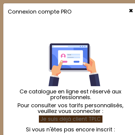
×
Connexion compte PRO

Ustensile de préparation
Relevance

Showing 31-60 of 86 item(s)
Ce catalogue en ligne est réservé aux
professionnels.
Pour consulter vos tarifs personnalisés,
veuillez vous connecter :
Je suis déjà client TPLC
Si vous n'êtes pas encore inscrit :