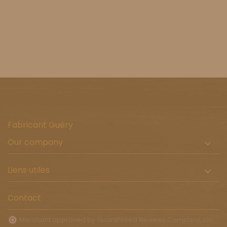
Fabricant Guéry
Our company

Liens utiles

Contact
Merchant approved by Guaranteed Reviews Company,
clic