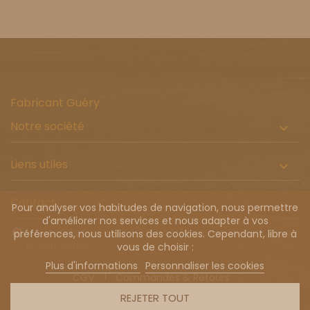
Fabricant Guéry
Notre société

Liens utiles

Contact
Pour analyser vos habitudes de navigation, nous permettre
d'améliorer nos services et nous adapter à vos
Marchand approuvé par la Société des Avis Garantis,
cliquez
préférences, nous utilisons des cookies. Cependant, libre à
ici pour vérifier
.
vous de choisir :
Plus d'informations
Personnaliser les cookies
CGV
Commandes & Retours
Livraison à l'international
REJETER TOUT