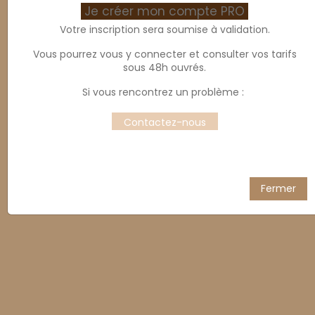
Je créer mon compte PRO
Votre inscription sera soumise à validation.
Vous pourrez vous y connecter et consulter vos tarifs
sous 48h ouvrés.
Si vous rencontrez un problème :
Chaussures de sécurité
Contactez-nous
SUGAR
Fermer
Affichage 1-1 de 1 article(s)