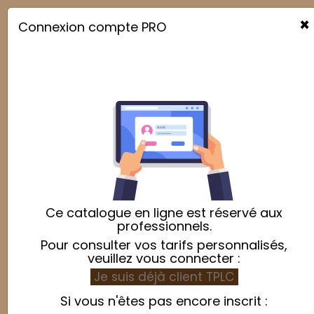
×
Connexion compte PRO

Chaussures
Pertinence

Affichage 1-1 de 1 article(s)
Ce catalogue en ligne est réservé aux
professionnels.
Pour consulter vos tarifs personnalisés,
veuillez vous connecter :
Je suis déjà client TPLC
Si vous n'êtes pas encore inscrit :