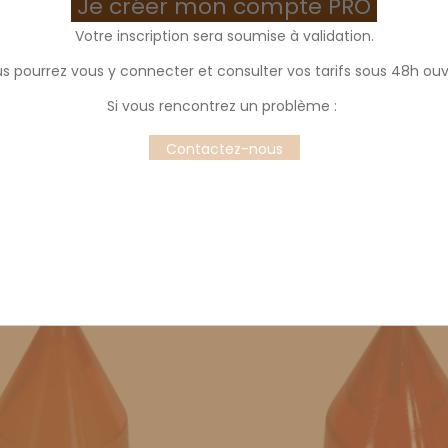
Je créer mon compte PRO
Votre inscription sera soumise à validation.
s pourrez vous y connecter et consulter vos tarifs sous 48h ouv
et poche
Si vous rencontrez un problème :
ou PMMA et poche pâtissière.
Contactez-nous
y a 25 produits.