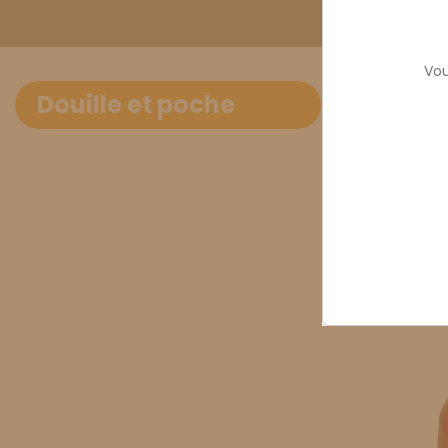
Vou
Douille 
Douille et poche
Douille inox 
Il 