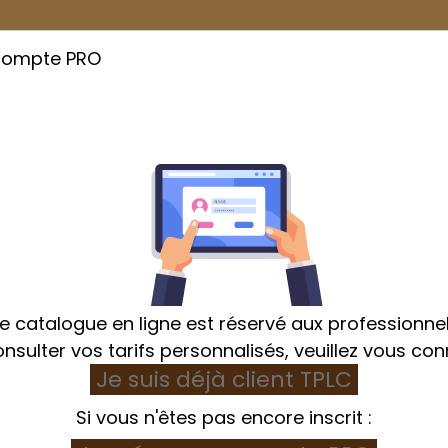
compte PRO
Cuisson
Emballage
Hygiène et Textile
e catalogue en ligne est réservé aux professionnel
nsulter vos tarifs personnalisés, veuillez vous con
Je suis déjà client TPLC
Accueil
Préparation
Douille et poche
Si vous n'êtes pas encore inscrit :