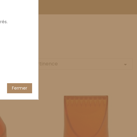
rés.
Pertinence
Trier par :

Fermer