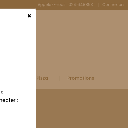
Appelez-nous :
0241648893
Connexion
×
Spécial Pizza
Promotions
s.
necter :