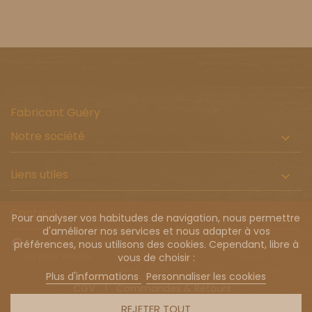
Fabricant Guéry
Notre société

Liens utiles

Contact
Pour analyser vos habitudes de navigation, nous permettre
d'améliorer nos services et nous adapter à vos
Marchand approuvé par la Société des Avis Garantis,
cliquez
préférences, nous utilisons des cookies. Cependant, libre à
ici pour vérifier
.
vous de choisir :
Plus d'informations
Personnaliser les cookies
CGV
Commandes & Retours
Livraison à l'international
REJETER TOUT