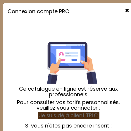
×
Connexion compte PRO

sitemap
Nos offres
Nouveaux produits
Meilleures ventes
Promotions
Marques
Ce catalogue en ligne est réservé aux
Guéry
professionnels.
Fournisseurs
Pour consulter vos tarifs personnalisés,
Guéry
veuillez vous connecter :
Je suis déjà client TPLC
Catégories
Si vous n'êtes pas encore inscrit :
Accueil