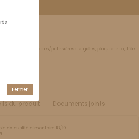
rés.
 E600x400
glissières
réparations culinaires/pâtissières sur grilles, plaques inox, tôle
Fermer
ils du produit
Documents joints
le de qualité alimentaire 18/10
20