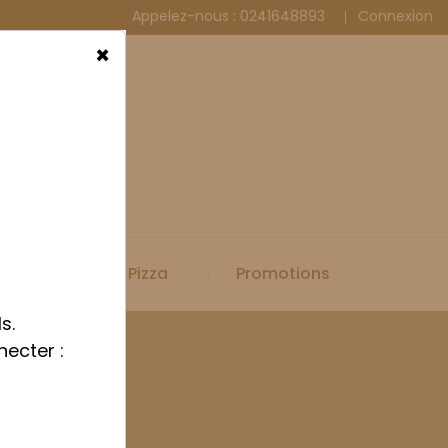
Appelez-nous :
0241648893
Connexion
×
Spécial Pizza
Promotions
s.
necter :
iveaux E600x400