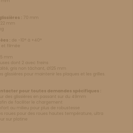
0 mm
issières :
70 mm
22 mm
kg
ées :
de -10° à +40°
é et filmée
X 25 mm
euses dont 2 avec freins
lité, gris non tâchant, Ø125 mm
es glissières pour maintenir les plaques et les grilles.
ontacter pour toutes demandes spécifiques :
eur des glissières en passant sur du 49mm
» afin de faciliter le chargement
nfort au milieu pour plus de robustesse
les roues pour des roues hautes température, ultra
eur sur platine