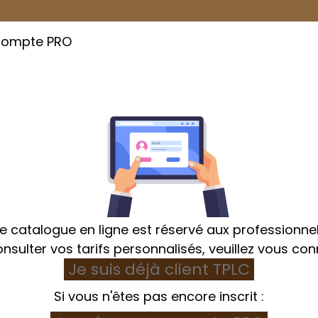
compte PRO
Cuisson
Emballage
Hygiène et Textile
e catalogue en ligne est réservé aux professionnel
nsulter vos tarifs personnalisés, veuillez vous con
Je suis déjà client TPLC
ckage
Echelle et chariot de stockage
Echelle 20 n
Si vous n'êtes pas encore inscrit :