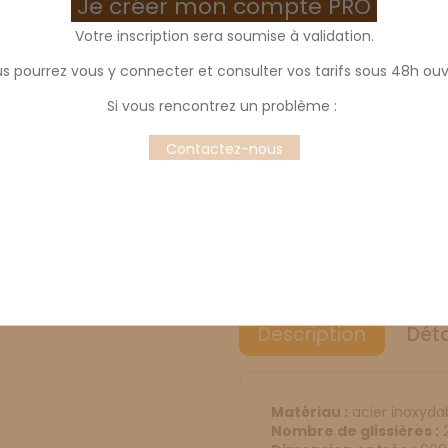
Je créer mon compte PRO
Votre inscription sera soumise à validation.
s pourrez vous y connecter et consulter vos tarifs sous 48h ouv
Echelle 20 niveaux
Si vous rencontrez un problème :
Echelle pâtissière 600x400, 20 
Contactez-nous
Idéal pour le stockage de vos p
bleuie...
Fabrication Française
Description
Déta
Matériau :
acier inoxydab
Nombre de glissières :