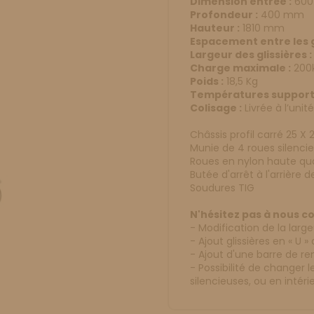
Dimension entrée :
60
Profondeur :
400 mm
Hauteur :
1810 mm
Espacement entre les gl
Largeur des glissières :
Charge maximale :
200
Poids :
18,5 Kg
Températures support
Colisage :
Livrée à l’unit
Châssis profil carré 25 
Munie de 4 roues silenci
Roues en nylon haute qua
Butée d'arrêt à l'arrière d
Soudures TIG
N'hésitez pas à nous c
- Modification de la larg
- Ajout glissières en « U 
- Ajout d'une barre de re
- Possibilité de changer 
silencieuses, ou en intéri