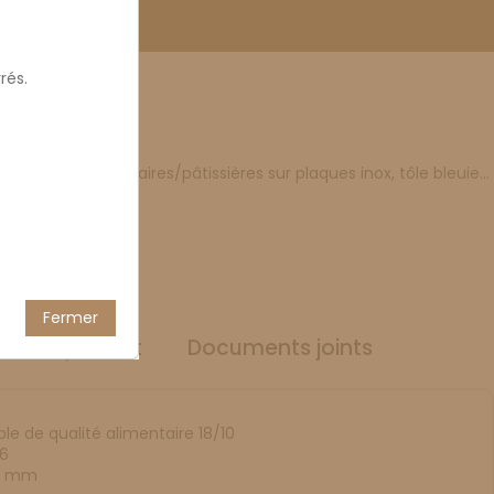
rés.
 E400x600
glissières
réparations culinaires/pâtissières sur plaques inox, tôle bleuie...
Fermer
ils du produit
Documents joints
le de qualité alimentaire 18/10
6
0 mm