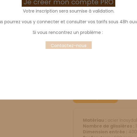
Je créer mon compte PRO
Votre inscription sera soumise à validation.
s pourrez vous y connecter et consulter vos tarifs sous 48h ouv
Echelle 16 niveaux
Si vous rencontrez un problème :
Echelle pâtissière 400x600, 16 
Contactez-nous
Idéal pour le stockage de vos p
Fabrication Française
Description
Déta
Matériau :
acier inoxydab
Nombre de glissières :
1
Dimension entrée :
40