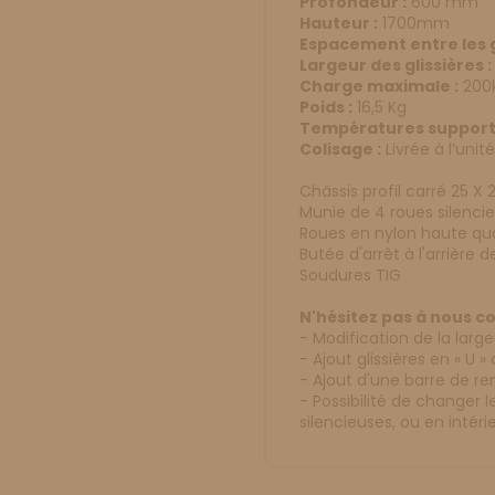
Profondeur :
600 mm
Hauteur :
1700mm
Espacement entre les gl
Largeur des glissières :
Charge maximale :
200
Poids :
16,5 Kg
Températures support
Colisage :
Livrée à l’unit
Châssis profil carré 25 
Munie de 4 roues silenci
Roues en nylon haute qua
Butée d'arrêt à l'arrière d
Soudures TIG
N'hésitez pas à nous c
- Modification de la larg
- Ajout glissières en « U 
- Ajout d'une barre de re
- Possibilité de changer 
silencieuses, ou en intéri