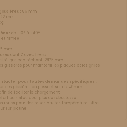
issières :
86 mm
22 mm
kg
ées :
de -10° à +40°
é et filmée
X 25 mm
euses dont 2 avec freins
lité, gris non tâchant, Ø125 mm
es glissières pour maintenir les plaques et les grilles.
ontacter pour toutes demandes spécifiques :
eur des glissières en passant sur du 49mm
» afin de faciliter le chargement
nfort au milieu pour plus de robustesse
les roues pour des roues hautes température, ultra
eur sur platine