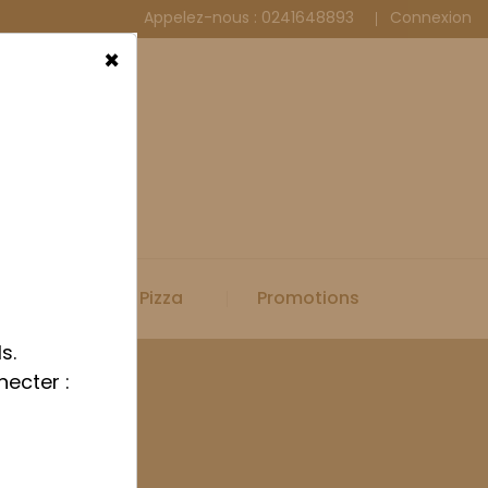
Appelez-nous :
0241648893
Connexion
×
Spécial Pizza
Promotions
s.
necter :
iveaux E400x600