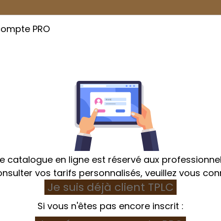
compte PRO
Cuisson
Emballage
Hygiène et Textile
e catalogue en ligne est réservé aux professionnel
nsulter vos tarifs personnalisés, veuillez vous con
Je suis déjà client TPLC
ckage
Echelle et chariot de stockage
Echelle 16 n
Si vous n'êtes pas encore inscrit :